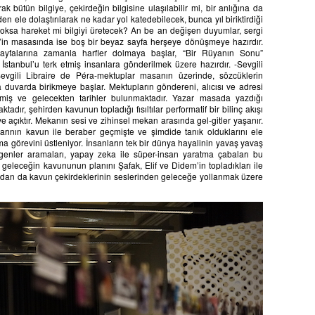
ak bütün bilgiye, çekirdeğin bilgisine ulaşılabilir mi, bir anlığına da
en ele dolaştırılarak ne kadar yol katedebilecek, bunca yıl biriktirdiği
yoksa hareket mi bilgiyi üretecek? An be an değişen duyumlar, sergi
in masasında ise boş bir beyaz sayfa herşeye dönüşmeye hazırdır.
ayfalarına zamanla harfler dolmaya başlar, “Bir Rüyanın Sonu”
stanbul’u terk etmiş insanlara gönderilmek üzere hazırdır. -Sevgili
evgili Libraire de Péra-mektuplar masanın üzerinde, sözcüklerin
a duvarda birikmeye başlar. Mektupların göndereni, alıcısı ve adresi
miş ve gelecekten tarihler bulunmaktadır. Yazar masada yazdığı
adır, şehirden kavunun topladığı fısıltılar performatif bir bilinç akışı
 açıktır. Mekanın sesi ve zihinsel mekan arasında gel-gitler yaşanır.
arının kavun ile beraber geçmişte ve şimdide tanık olduklarını ele
ma görevini üstleniyor. İnsanların tek bir dünya hayalinin yavaş yavaş
enler aramaları, yapay zeka ile süper-insan yaratma çabaları bu
geleceğin kavununun planını Şafak, Elif ve Didem’in topladıkları ile
andan da kavun çekirdeklerinin seslerinden geleceğe yollanmak üzere