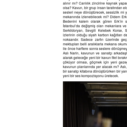
alınır mı? Canlılık zincirine kaynak yapar
olsa? Kavun, bir grup insan tarafından eld
sesleri neye dönüştürecek, sessizlik mi 
mekanında izlenebilecek mi? Didem Erk’
Bedenini kalem olarak gören Erk’in s
İstanbul’da değişmiş olan mekanlara ve İ
Serkildoryan, Sevgili Kelebek Korse, S
izlerinin olduğu siyah karbon kağıtları d
noksandır. Sadece zarfın üzerinde geç
mektupları belli aralıklarla mekana okumakt
ile önce harflere sonra seslere dönüşmeye
Aslı Narin, kavunun ve sanatçı arkadaşl
alarak geleceğe yeni bir kavun fikri bırak
çöküyor olması, göçmek için yeni gezeg
kavunun planlarında yer alacak mı? Aslı, 
bir sanatçı kitabına dönüştürürken bir y
yeni bir ses kompozisyonu üretecek.