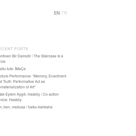
EN
TR
ECENT POSTS
rdiven Bir Dairedir / The Staircase Is a
rcle
-situ-tute: İMeÇe
cture-Performance: “Memory, Enactment
d Truth: Performative Act as
materialization of Art”
tak Eylem Aygıtı: Hasköy / Co-action
vice: Hasköy
n, ben, medusa / haiku-kahkaha