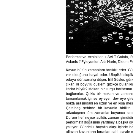
Performative exhibition / SALT Galata, 
Actants // Eyleyenler: Aslı Narin, Didem Er
Kavun bütün zamanlara tanıklık eder. Gü
var olduğunu hayal eder. Ütopik/distopi
odaya dört sanatçı düşer. Elif Süsler, gü
çıkar. İki boyutlu düzlem gittikçe bulanı
kadar büyür? Mekan bir kurgu haritasına d
bağlanırlar. Çoklu bir mekan ve zamanı
tamamlamak içinse eyleyen devreye girer
nokta arasındaki en uzun ve en kısa mesaf
Çatalbaş şehirde bir kavunla birlikte 
arkadaşının tüm zamanlar boyunca sınırsı
Durum her neyse acildir, zaman şimdidir. 
performatif doğasının yardımıyla başka diy
yakıyor: Gündelik hayatın akışı içinde 
atlayan kavunların torunları şahit sayılı