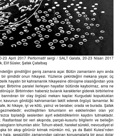
20-23 April 2017 Performatif sergi / SALT Galata, 20-23 Nisan 2017
k, Elif Süsler, Şafak Çatalbaş
ndeliğin şimdiliğini geniş zamana açar. Bütün zamanların aynı anda
k bir şimdidir onun hikayesi. Yüzlerce çekirdeğini mekana yayar, üç
ndelik hayatın bir kahramanlık hikayesine dönüşme olasılığından yola
klaşır. Birbirine paralel ilerleyen hayatlar bütünde kaybolmaz, ama ne
önüşür. Birbirinden habersiz bulanık karakterler giderek birbirlerine
 barındıran bir olay örgüsü mekanı kaplar. Kurgudaki kopuklukları
, kavunun gördüğü kahramanları taklit ederek örgüyü tamamlar. İki
e, iki hikaye, iyi ve kötü, yalnız ve beraber, orada ve burada. Şafak
gezmektedir; evcilleştirilen tohumların en eskilerinden olan yol
zca topladığı seslerden ayırt edebildiklerinin kaydını tutmaktadır.
Rastlantısal bir veri akışında, parçalı-kusurlu bilgilerin ve belleğin
alogların tohumları atılır. Tohum ebedi, hareket sürekli, mevcudiyet el
başka bir akışı görünür kılmak mümkün mü, ya da Babil Kulesi’nden
r mı hala, sessizliğin zamanından çalınan konuşmalarla bir avuç dolar