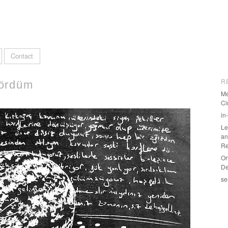
Contact
R
ördüm
Me
Ci
in
Le
an
Re
Or
De
se