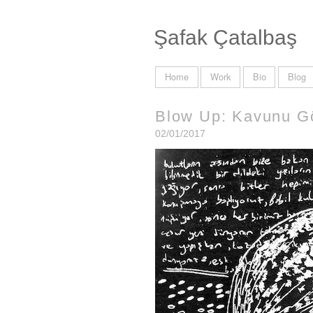
Şafak Çatalbaş
Home
Work
Bio
Blog
Blow Up: Kavunu G
02/01/2017