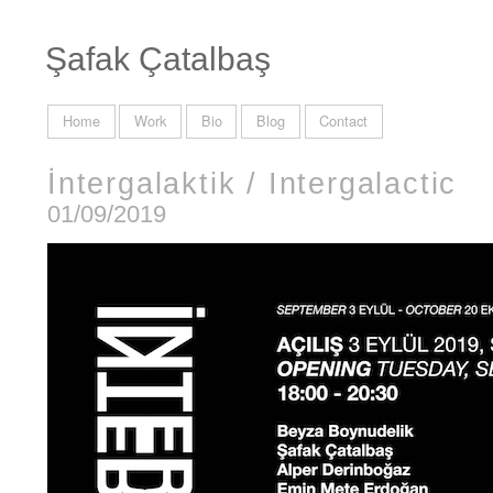
Şafak Çatalbaş
Home
Work
Bio
Blog
Contact
İntergalaktik / Intergalactic
01/09/2019