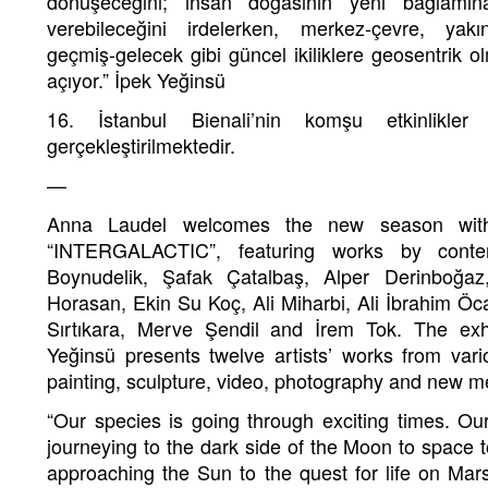
dönüşeceğini; insan doğasının yeni bağlamına
verebileceğini irdelerken, merkez-çevre, yakın
geçmiş-gelecek gibi güncel ikiliklere geosentrik o
açıyor.” İpek Yeğinsü
16. İstanbul Bienali’nin komşu etkinlikle
gerçekleştirilmektedir.
—
Anna Laudel welcomes the new season with 
“INTERGALACTIC”, featuring works by conte
Boynudelik, Şafak Çatalbaş, Alper Derinboğa
Horasan, Ekin Su Koç, Ali Miharbi, Ali İbrahim Ö
Sırtıkara, Merve Şendil and İrem Tok. The exh
Yeğinsü presents twelve artists’ works from vario
painting, sculpture, video, photography and new m
“Our species is going through exciting times. Our
journeying to the dark side of the Moon to space 
approaching the Sun to the quest for life on Mars