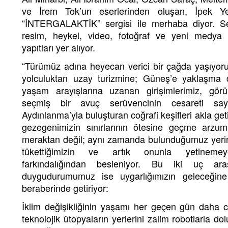
ve İrem Tok’un eserlerinden oluşan, İpek Ye
“İNTERGALAKTİK” sergisi ile merhaba diyor. Se
resim, heykel, video, fotoğraf ve yeni medya gi
yapıtları yer alıyor.
“Türümüz adına heyecan verici bir çağda yaşıyoru
yolculuktan uzay turizmine; Güneş’e yaklaşma 
yaşam arayışlarına uzanan girişimlerimiz, gör
seçmiş bir avuç serüvencinin cesareti say
Aydınlanma’yla buluşturan coğrafi keşifleri akla g
gezegenimizin sınırlarının ötesine geçme arzum
meraktan değil; aynı zamanda bulunduğumuz yerin
tükettiğimizin ve artık onunla yetinemeye
farkındalığından besleniyor. Bu iki uç aras
duygudurumumuz ise uygarlığımızın geleceğine
beraberinde getiriyor:
İklim değişikliğinin yaşamı her geçen gün daha cid
teknolojik ütopyaların yerlerini zalim robotlarla d