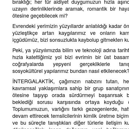
bıraktığı; her tür aidiyet duygumuzun hızla aşın
uzayın derinliklerinde aramak, romantik bir hay
ötesine geçebilecek mi?
Evrendeki yerimizin yüzyıllardır anlatıldığı kadar 
yüzleştikçe artan kaygılarımız ve onların kam
içgüdümüz, bizi sonsuzlukta kaybolup gitmekten ku
Peki, ya yüzyılımızda bilim ve teknoloji adına tari
hızla katettiğimiz yol bizi evrimin bir üst bas
coğrafyalarda yepyeni gerçekliklerle tanışt
sosyokültürel yapılarımız bundan nasıl etkilenecek
İNTERGALAKTİK, çağımızın nabzını tutan, her
kavramsal yaklaşımlara sahip bir grup sanatçının
ötesine taşıyıp orada sürdürmeyi başarırsak b
beklediği sorusu karşısında ortaya koyduğu 
Toplumumuzun, varlığını farklı gezegenlerde, hat
devam ettirecek temsilcilerinin kimlik üretme biçimleri
ve bu süreçte tanıştıkları diğer türlerle iletişim 