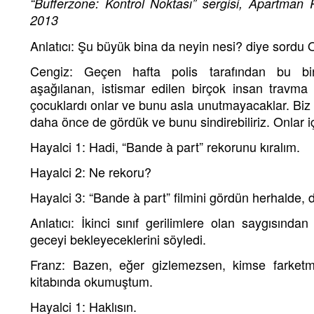
“Bufferzone: Kontrol Noktası” sergisi, Apartman 
2013
Anlatıcı: Şu büyük bina da neyin nesi? diye sordu O
Cengiz: Geçen hafta polis tarafından bu bin
aşağılanan, istismar edilen birçok insan travma
çocuklardı onlar ve bunu asla unutmayacaklar. Biz 
daha önce de gördük ve bunu sindirebiliriz. Onlar i
Hayalci 1: Hadi, “Bande à part” rekorunu kıralım.
Hayalci 2: Ne rekoru?
Hayalci 3: “Bande à part” filmini gördün herhalde, 
Anlatıcı: İkinci sınıf gerilimlere olan saygısından
geceyi bekleyeceklerini söyledi.
Franz: Bazen, eğer gizlemezsen, kimse farket
kitabında okumuştum.
Hayalci 1: Haklısın.