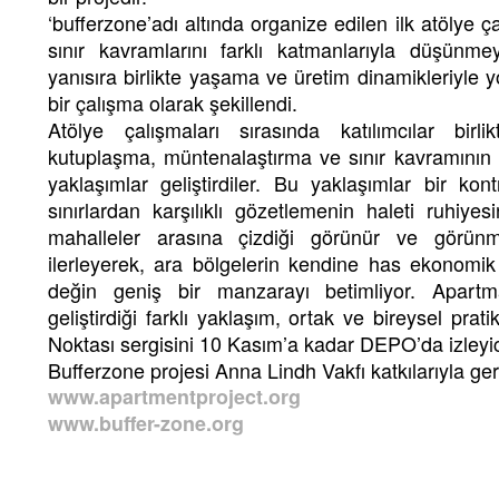
‘bufferzone’adı altında organize edilen ilk atölye 
sınır kavramlarını farklı katmanlarıyla düşünme
yanısıra birlikte yaşama ve üretim dinamikleriyle yo
bir çalışma olarak şekillendi.
Atölye çalışmaları sırasında katılımcılar birl
kutuplaşma, müntenalaştırma ve sınır kavramının f
yaklaşımlar geliştirdiler. Bu yaklaşımlar bir ko
sınırlardan karşılıklı gözetlemenin haleti ruhiy
mahalleler arasına çizdiği görünür ve görün
ilerleyerek, ara bölgelerin kendine has ekonomik 
değin geniş bir manzarayı betimliyor. Apartma
geliştirdiği farklı yaklaşım, ortak ve bireysel pra
Noktası sergisini 10 Kasım’a kadar DEPO’da izleyic
Bufferzone projesi Anna Lindh Vakfı katkılarıyla ge
www.apartmentproject.org
www.buffer-zone.org