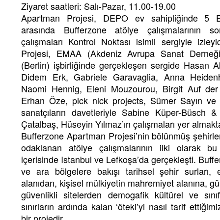
Ziyaret saatleri: Salı-Pazar, 11.00-19.00
Apartman Projesi, DEPO ev sahipliğinde 5 Ek
arasında Bufferzone atölye çalışmalarının s
çalışmaları Kontrol Noktası isimli sergiyle izle
Projesi, EMAA (Akdeniz Avrupa Sanat Derneğ
(Berlin) işbirliğinde gerçekleşen sergide Hasan 
Didem Erk, Gabriele Garavaglia, Anna Heiden
Naomi Hennig, Eleni Mouzourou, Birgit Auf der
Erhan Öze, pick nick projects, Sümer Sayın ve 
sanatçıların davetleriyle Sabine Küper-Büsch
Çatalbaş, Hüseyin Yılmaz’ın çalışmaları yer almakta
Bufferzone Apartman Projesi’nin bölünmüş şehirler
odaklanan atölye çalışmalarının ilki olarak b
içerisinde Istanbul ve Lefkoşa’da gerçekleşti. Buff
ve ara bölgelere bakışı tarihsel şehir surları,
alanıdan, kişisel mülkiyetin mahremiyet alanına, 
güvenlikli sitelerden demogafik kültürel ve sını
sınırların ardında kalan ‘öteki’yi nasıl tarif ettiğ
bir projedir.