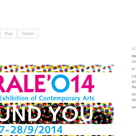
Blog
İletişim
S
Me
Ci
in
Le
an
Re
Or
De
se