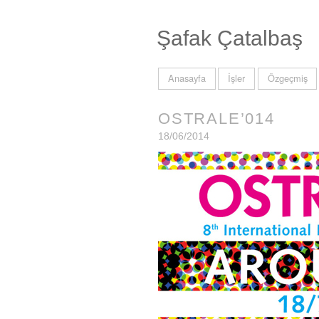
Şafak Çatalbaş
Anasayfa
İşler
Özgeçmiş
OSTRALE’014
18/06/2014