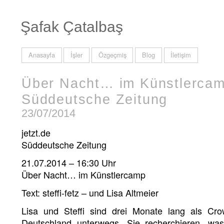
Şafak Çatalbaş
Anasayfa
İşler
Özgeçmiş
Blog
İletişim
Über Nacht… im Künstlercamp 
Süddeutsche Zeitung
23/07/2014
jetzt.de
Süddeutsche Zeitung
21.07.2014 – 16:30 Uhr
Über Nacht… im Künstlercamp
Text: steffi-fetz – und Lisa Altmeier
Lisa und Steffi sind drei Monate lang als Cro
Deutschland unterwegs. Sie recherchieren, was